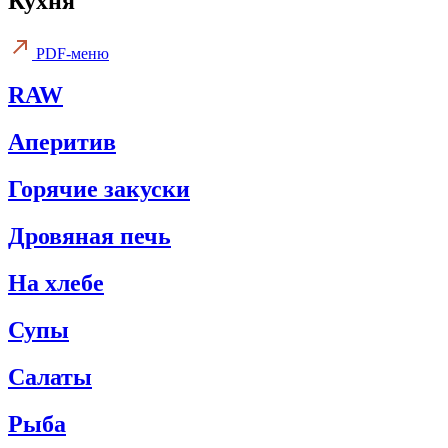
Кухня
PDF-меню
RAW
Аперитив
Горячие закуски
Дровяная печь
На хлебе
Супы
Салаты
Рыба