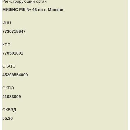
Регистрирующий орган
МИФНС РФ № 46 по г. Москве
ИНН
7730718647
КПП
770501001
ОКАТО
45268554000
ОКПО
41083009
ОКВЭД
55.30