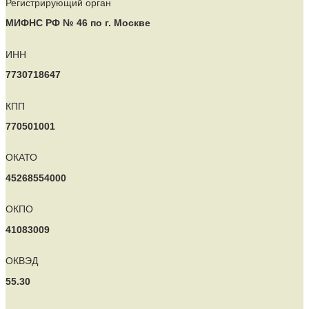
Регистрирующий орган
МИФНС РФ № 46 по г. Москве
ИНН
7730718647
КПП
770501001
ОКАТО
45268554000
ОКПО
41083009
ОКВЭД
55.30