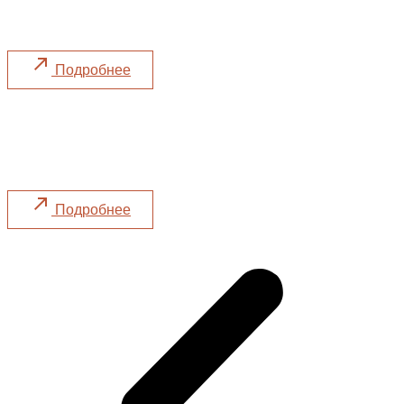
Натуральные вина и авторский стритфуд
Подробнее
LeGato и «Муссон»: большой осенний
ужин
Ужин 22.10, суббота в 18:00
Подробнее