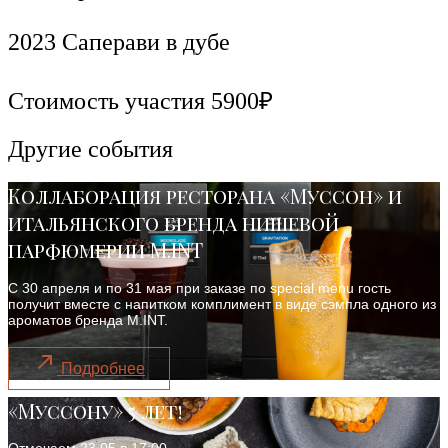
2023 Саперави в дубе
Стоимость участия 5900₽
Другие события
Коллаборация ресторана «Муссон» и
итальянского бренда нишевой
парфюмерии M.INT
С 30 апреля и по 31 мая при заказе по special menu гость
получит вместе с напитком комплимент в виде сэмпла одного из
ароматов бренда M.INT.
Подробнее
«Муссону» 5 лет!