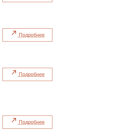
Not Only Cod
Принимаем участие в фестивале
Подробнее
Дегустация с виноделом
«Дача Сердюка»
Подробнее
Московский Гастрономический
Фестиваль
Принимаем участие в фестивале
Подробнее
Фестиваль «Zero Filter»