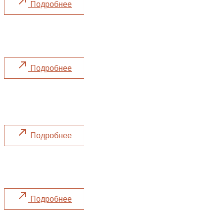
Подробнее
Масленица
Празднуем с 16 по 22 февраля
Подробнее
День Святого Валентина
Секретный ингредиент – любовь ❣️
Подробнее
Not Only Cod
Принимаем участие в фестивале
Подробнее
Дегустация с виноделом