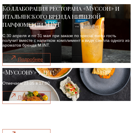
Коллаборация ресторана «Муссон» и
итальянского бренда нишевой
парфюмерии M.INT
С 30 апреля и по 31 мая при заказе по special menu гость
получит вместе с напитком комплимент в виде сэмпла одного из
ароматов бренда M.INT.
Подробнее
«Муссону» 5 лет!
Отмечаем 23.05 в 17:00
Подробнее
Постное меню
Действует по 11 апреля