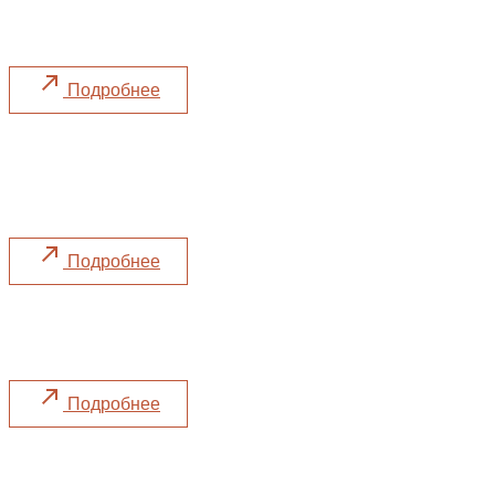
«Дача Сердюка»
Подробнее
Московский Гастрономический
Фестиваль
Принимаем участие в фестивале
Подробнее
Фестиваль «Zero Filter»
Натуральные вина и авторский стритфуд
Подробнее
LeGato и «Муссон»: большой осенний
ужин