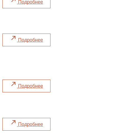
Подробнее
Дегустация с виноделом
«Дача Сердюка»
Подробнее
Московский Гастрономический
Фестиваль
Принимаем участие в фестивале
Подробнее
Фестиваль «Zero Filter»
Натуральные вина и авторский стритфуд
Подробнее