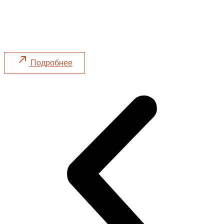
LeGato и «Муссон»: большой осенний
ужин
Ужин 22.10, суббота в 18:00
Подробнее