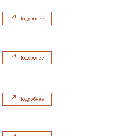
Действует по 11 апреля
Подробнее
Масленица
Празднуем с 16 по 22 февраля
Подробнее
День Святого Валентина
Секретный ингредиент – любовь ❣️
Подробнее
Not Only Cod
Принимаем участие в фестивале