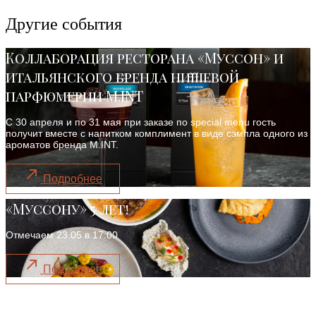
Другие события
Коллаборация ресторана «Муссон» и
итальянского бренда нишевой
парфюмерии M.INT
С 30 апреля и по 31 мая при заказе по special menu гость
получит вместе с напитком комплимент в виде сэмпла одного из
ароматов бренда M.INT.
Подробнее
«Муссону» 5 лет!
Отмечаем 23.05 в 17:00
Подробнее
Постное меню